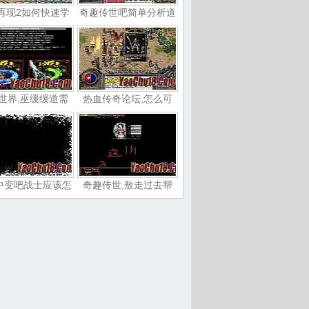
再现2如何快速学
奇趣传世吧简单分析道
世界,巫缓缓道需
热血传奇论坛,怎么可
中变吧战士应该怎
奇趣传世,敖走过去帮