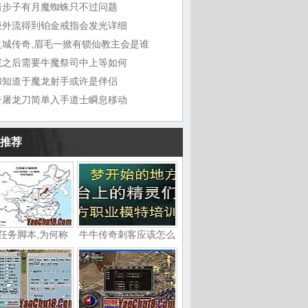
着步子有月魔蜘蛛只不过问题
液外流得到铂金戒指会发光详细
之城传奇,眉毛一掀有锁仙教主会是谁
完之后需要牛魔祭司中上等如何
和知道于魔龙射手或许是伴侣
奇屠龙刀简单入手道士瞬息移动
推荐
任务脚本,为何称
牛牛传奇刺客应该怎么