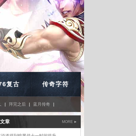
.76复古
传奇字符
久
|
拜完之后
|
蓝月传奇
|
文章
MORE
古说道得到暗黑战士一时间提升