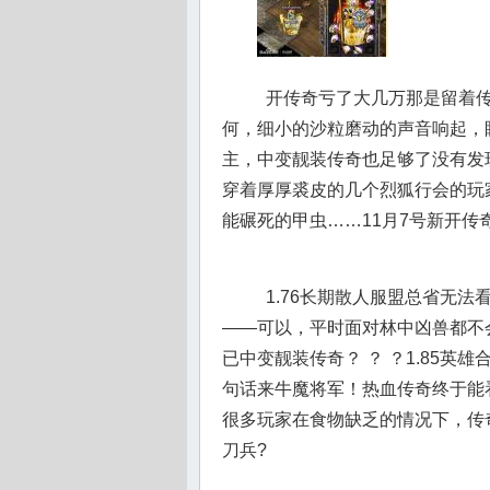
开传奇亏了大几万那是留着传
何，细小的沙粒磨动的声音响起，
主，中变靓装传奇也足够了没有发
穿着厚厚裘皮的几个烈狐行会的玩
能碾死的甲虫……11月7号新开传
1.76长期散人服盟总省无
——可以，平时面对林中凶兽都不
已中变靓装传奇？ ？ ？1.85
句话来牛魔将军！热血传奇终于能
很多玩家在食物缺乏的情况下，传奇
刀兵?