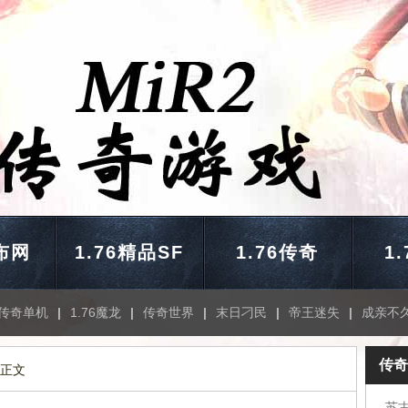
布网
1.76精品SF
1.76传奇
1
传奇单机
|
1.76魔龙
|
传奇世界
|
末日刁民
|
帝王迷失
|
成亲不
传奇
 正文
苏