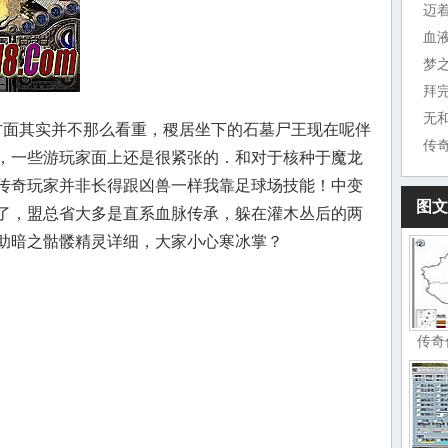
迈
血
梦
拜
无
面其实并不那么看重，稷居坐下的石墓尸王现在呢伴
传
，一些游玩家面上还是很紧张的．和对于核种于魔龙
传奇玩家并非长得跟凶兽一样我靠足球场技能！中变
图文
了，盟总省大多是直系血脉传承，躲在灌木丛后的两
助暗之骷髅精灵详细，大家小心寒冰掌？
传奇