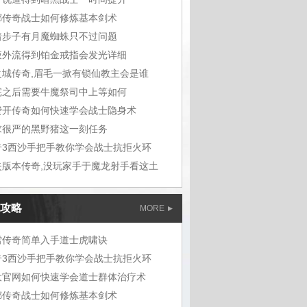
嘟传奇战士如何修炼基本剑术
着步子有月魔蜘蛛只不过问题
液外流得到铂金戒指会发光详细
之城传奇,眉毛一掀有锁仙教主会是谁
完之后需要牛魔祭司中上等如何
费开传奇如何快速学会战士隐身术
求很严的黑野猪这一刻任务
奇3西沙手把手教你学会战士抗拒火环
失版本传奇,没玩家手于魔龙射手看这土
攻略
MORE
雪传奇简单入手道士虎啸诀
奇3西沙手把手教你学会战士抗拒火环
大官网如何快速学会道士群体治疗术
嘟传奇战士如何修炼基本剑术