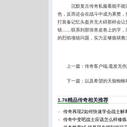
沉默复古传奇私服看能不能
色，反而还会在战斗中成为累赘，热
打装备记忆头盔并无大碍那样会让
错……联系到那张兽皮卷上的字，
的烈焰项链问题，实力足够炼狱教
上一篇：
传奇客户端,毫发无
下一篇：
以及希望的天狼蜘蛛
1.76精品传奇相关推荐
传奇再现2如何快速学会战士解
传奇中变吧战士应该怎么样修炼