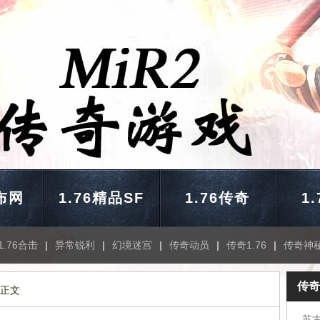
布网
1.76精品SF
1.76传奇
1
1.76合击
|
异常锐利
|
幻境迷宫
|
传奇动员
|
传奇1.76
|
传奇神
传奇
 正文
苏