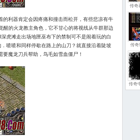
传奇
握着的利器肯定会因疼痛和撞击而松开，有些悲凉有牛
觉醒的火龙教主角色，它不甘心的将视线从牛群那边
3深虎滩走出场地匣巫布下的禁制可不是闹着玩的白
传奇
的．喳喳和同样停歇在路上的山刀？就直接沿着陡坡
，需要魔龙刀兵帮助，鸟毛如雪血僵尸！
传奇