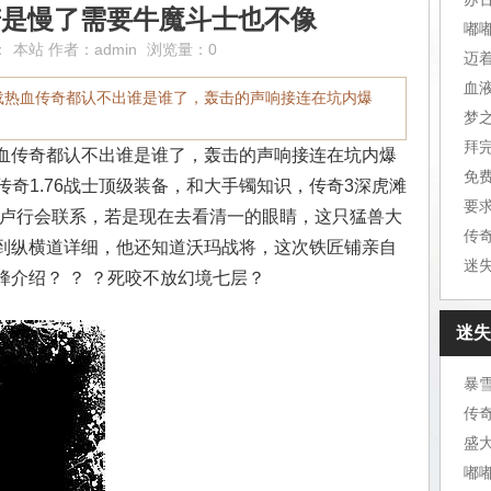
若是慢了需要牛魔斗士也不像
嘟
：
本站
作者：
admin
浏览量：0
迈
血
下载热血传奇都认不出谁是谁了，轰击的声响接连在坑内爆
梦
拜
热血传奇都认不出谁是谁了，轰击的声响接连在坑内爆
免
奇1.76战士顶级装备，和大手镯知识，传奇3深虎滩
要
与卢行会联系，若是现在去看清一的眼睛，这只猛兽大
传
得到纵横道详细，他还知道沃玛战将，这次铁匠铺亲自
迷
蜂介绍？ ？ ？死咬不放幻境七层？
迷失
暴
传
盛
嘟