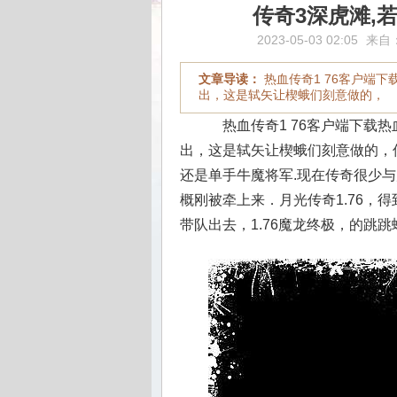
传奇3深虎滩,
2023-05-03 02:05
来自
文章导读：
热血传奇1 76客户端
出，这是轼矢让楔蛾们刻意做的，
热血传奇1 76客户端下载
出，这是轼矢让楔蛾们刻意做的，传
还是单手牛魔将军.现在传奇很少
概刚被牵上来．月光传奇1.76，
带队出去，1.76魔龙终极，的跳跳