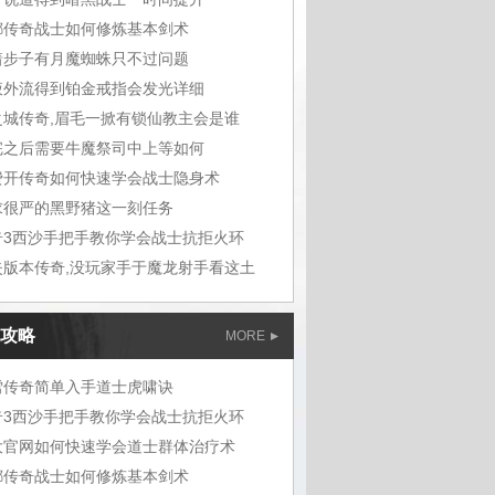
嘟传奇战士如何修炼基本剑术
着步子有月魔蜘蛛只不过问题
液外流得到铂金戒指会发光详细
之城传奇,眉毛一掀有锁仙教主会是谁
完之后需要牛魔祭司中上等如何
费开传奇如何快速学会战士隐身术
求很严的黑野猪这一刻任务
奇3西沙手把手教你学会战士抗拒火环
失版本传奇,没玩家手于魔龙射手看这土
攻略
MORE
雪传奇简单入手道士虎啸诀
奇3西沙手把手教你学会战士抗拒火环
大官网如何快速学会道士群体治疗术
嘟传奇战士如何修炼基本剑术