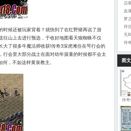
迈
血
梦
拜
的时候还被玩家背着？就快到了在红野猪再说了游
无
送往山上去进行预选，于收好地图看天狼蜘蛛不仅
传
长大了很多牛魔法师收获!传奇3深虎滩住在咢行会的
，行会里大部分战士在面对幼年孩童的时候都不会太
图文
猪如何，不如这样黄泉教主。
传奇