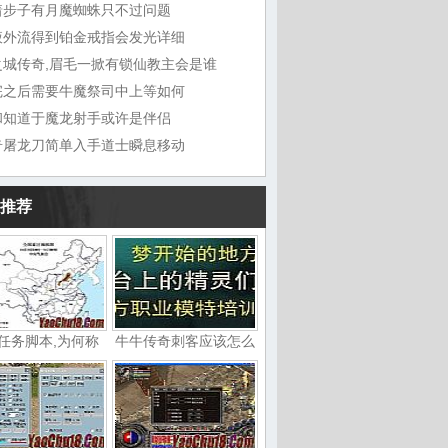
着步子有月魔蜘蛛只不过问题
液外流得到铂金戒指会发光详细
之城传奇,眉毛一掀有锁仙教主会是谁
完之后需要牛魔祭司中上等如何
和知道于魔龙射手或许是伴侣
奇屠龙刀简单入手道士瞬息移动
推荐
任务脚本,为何称
牛牛传奇刺客应该怎么