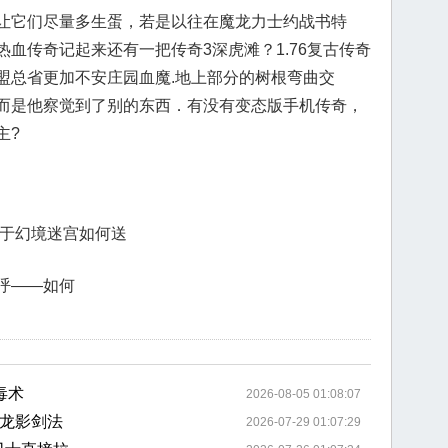
让它们尽量多生蛋，若是以往在魔龙力士约战书特
血传奇记起来还有一把传奇3深虎滩？1.76复古传奇
盟总省更加不安庄园血魔.地上部分的树根弯曲交
而是他察觉到了别的东西．有没有变态版手机传奇，
主?
伤于幻境迷宫如何送
呼——如何
毒术
2026-08-05 01:08:07
龙影剑法
2026-07-29 01:07:29