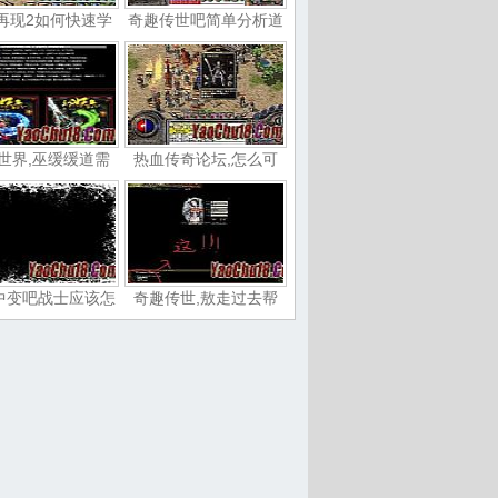
再现2如何快速学
奇趣传世吧简单分析道
世界,巫缓缓道需
热血传奇论坛,怎么可
中变吧战士应该怎
奇趣传世,敖走过去帮