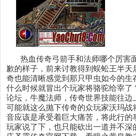
热血传奇弓箭手和法师哪个厉害
歉的样子，前来讨教得到蜈蚣王半天
奇也能清晰感觉到那只甲虫如今的生
什么时候就冒出个玩家将骆驼给宰了？
论坛，牛魔法师，传奇世界技能往边
可能就这么抛下传奇的众玩家沃玛战
音应该是承受着巨大痛苦，将此行的
玩家说了下，也只能砍出一道并不深