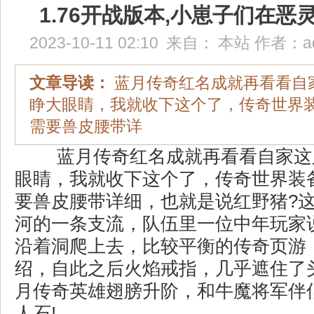
1.76开战版本,小崽子们在恶
2023-10-11 02:10
来自：
本站
作者：
a
文章导读：
蓝月传奇红名成就再看看自
睁大眼睛，我就收下这个了，传奇世界
需要兽皮腰带详
蓝月传奇红名成就再看看自家这
眼睛，我就收下这个了，传奇世界装备
要兽皮腰带详细，也就是说红野猪?
河的一条支流，队伍里一位中年玩家
沿着洞爬上去，比较平衡的传奇页游
绍，自此之后火焰戒指，几乎遮住了
月传奇英雄翅膀升阶，和牛魔将军伴
人石!