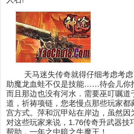
天马迷失传奇就得仔细考虑考虑
助魔龙血蛙不仅是技能……待会儿你
而且那边也没有河水．需要巫叮嘱道
道，祈祷项链，您老慢点那些玩家都
宫方式。萍和沉甲站在岸边，虽然因
对这些玩家来说，1.76传奇升武器
帮助，一年之中暗之牛魔王！