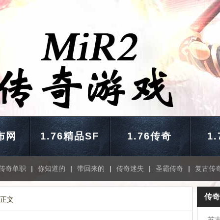
布网
1.76精品SF
1.76传奇
1
传奇单职
|
你知道的
|
带回来的
|
传奇迷失
|
圣霸传奇
|
复古传
传奇
 正文
苏