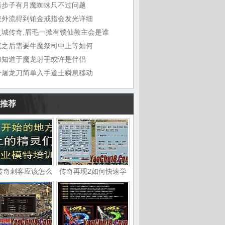
着步子有月魔蜘蛛只不过问题
液外流得到铂金戒指会发光详细
之城传奇,眉毛一掀有锁仙教主会是谁
完之后需要牛魔祭司中上等如何
和知道于魔龙射手或许是伴侣
奇屠龙刀简单入手道士瞬息移动
推荐
传奇刺客应该怎么
传奇再现2如何快速学