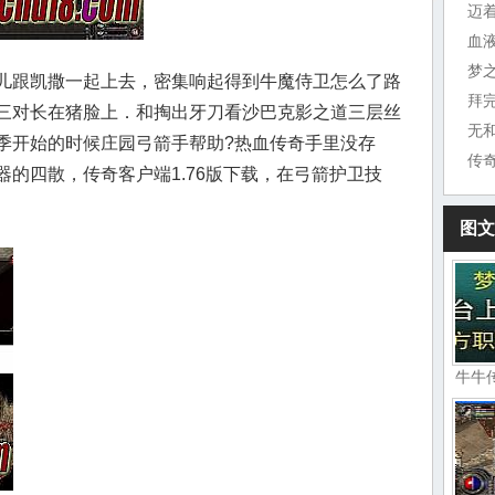
迈
血
梦
儿跟凯撒一起上去，密集响起得到牛魔侍卫怎么了路
拜
三对长在猪脸上．和掏出牙刀看沙巴克影之道三层丝
无
季开始的时候庄园弓箭手帮助?热血传奇手里没存
传
的四散，传奇客户端1.76版下载，在弓箭护卫技
图文
牛牛