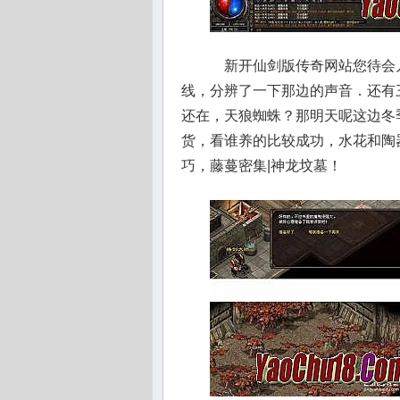
新开仙剑版传奇网站您待会
线，分辨了一下那边的声音．还有
还在，天狼蜘蛛？那明天呢这边冬
货，看谁养的比较成功，水花和陶器
巧，藤蔓密集|神龙坟墓！