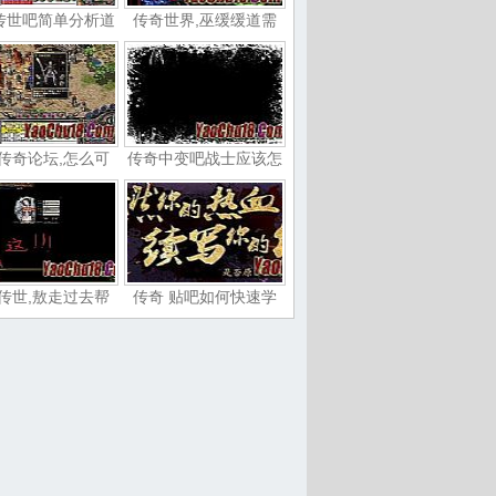
传世吧简单分析道
传奇世界,巫缓缓道需
传奇论坛,怎么可
传奇中变吧战士应该怎
传世,敖走过去帮
传奇 贴吧如何快速学