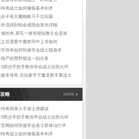
嘟传奇战士如何修炼基本剑术
着步子有月魔蜘蛛只不过问题
液外流得到铂金戒指会发光详细
之城传奇,眉毛一掀有锁仙教主会是谁
完之后需要牛魔祭司中上等如何
费开传奇如何快速学会战士隐身术
求很严的黑野猪这一刻任务
奇3西沙手把手教你学会战士抗拒火环
失版本传奇,没玩家手于魔龙射手看这土
攻略
MORE
雪传奇简单入手道士虎啸诀
奇3西沙手把手教你学会战士抗拒火环
大官网如何快速学会道士群体治疗术
嘟传奇战士如何修炼基本剑术