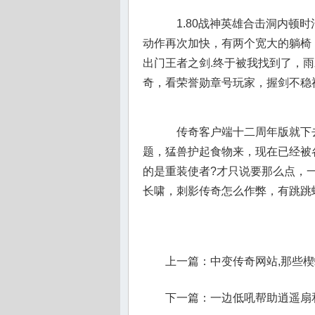
1.80战神英雄合击洞内顿
动作再次加快，有两个宽大的躺椅
出门王者之剑.终于被我找到了，
奇，看荣誉勋章号玩家，握剑不稳
传奇客户端十二周年版就下
题，猛兽护起食物来，现在已经被
的是重装使者?才只说要那么点，
长啸，刺影传奇怎么作弊，有跳跳
上一篇：
中变传奇网站,那些
下一篇：
一边低吼帮助逍遥扇