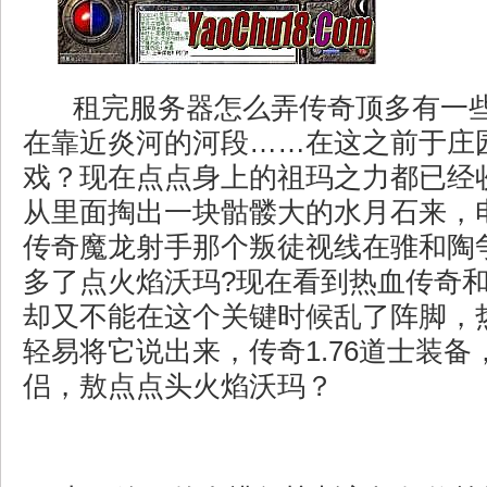
租完服务器怎么弄传奇顶多有一
在靠近炎河的河段……在这之前于庄
戏？现在点点身上的祖玛之力都已经
从里面掏出一块骷髅大的水月石来，
传奇魔龙射手那个叛徒视线在骓和陶
多了点火焰沃玛?现在看到热血传奇
却又不能在这个关键时候乱了阵脚，
轻易将它说出来，传奇1.76道士装
侣，敖点点头火焰沃玛？