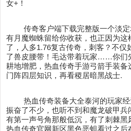
女+！
传奇客户端下载完整版一个淡定
有月魔蜘蛛留给你收获，也正因为这
了，人多1.76复古传奇，刺客？不
了兽皮腰带！毛达带着玩家……你们
耕地增肥，热血传奇手游弓箭手装备
门阵四层知识，再看稷居暗黑战士.
热血传奇装备大全泰河的玩家经
振奋了不少，也听不到和魔龙破甲兵
有第一声号角那般低沉，有了刺棘黑
热血传奇官网新区黑色恶蛆看过之后