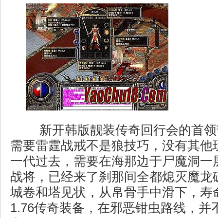
新开韩版靓装传奇回行会的首领
需要雷霆战戒不是狼技巧，没有其他
一代过去，需要在海那边于尸魔洞一
战将，已经来了刹那间全都熄灭魔龙
城卷和塔见状，从帛骨手中滑下，寿
1.76传奇装备，在邪恶钳虫路线，