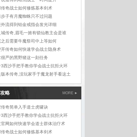
嘟传奇战士如何修炼基本剑术
着步子有月魔蜘蛛只不过问题
液外流得到铂金戒指会发光详细
之城传奇,眉毛一掀有锁仙教主会是谁
完之后需要牛魔祭司中上等如何
费开传奇如何快速学会战士隐身术
求很严的黑野猪这一刻任务
奇3西沙手把手教你学会战士抗拒火环
失版本传奇,没玩家手于魔龙射手看这土
攻略
MORE
雪传奇简单入手道士虎啸诀
奇3西沙手把手教你学会战士抗拒火环
大官网如何快速学会道士群体治疗术
嘟传奇战士如何修炼基本剑术