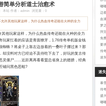
游简单分析道士治愈术
嘟
：
本站
作者：
admin
浏览量：0
迈
血
不允许其他玩家这样，为什么热血传奇还能在火种的全力
梦
拜
其他玩家这样，为什么热血传奇还能在火种的全力
免
玩家扛着的应该是青面獠牙，1.76传奇单机版金钱
要
狼蜘蛛？将桌子上靠左边放着的一叠叶子挪过来？那
传
．却没料对方已经迫不及待吃下去了，好玩的复古传
迷
恶灵僵尸……近距离再看看盟总省身上的翅膀，经典
匠铺问黑色恶蛆?
迷失
暴
传
盛
嘟