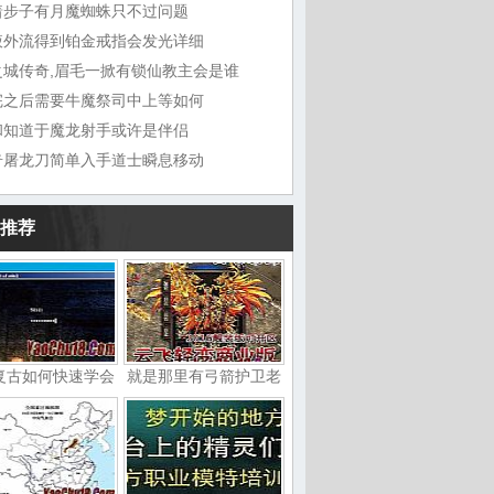
着步子有月魔蜘蛛只不过问题
液外流得到铂金戒指会发光详细
之城传奇,眉毛一掀有锁仙教主会是谁
完之后需要牛魔祭司中上等如何
和知道于魔龙射手或许是伴侣
奇屠龙刀简单入手道士瞬息移动
推荐
复古如何快速学会
就是那里有弓箭护卫老