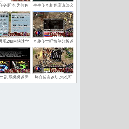
任务脚本,为何称
牛牛传奇刺客应该怎么
再现2如何快速学
奇趣传世吧简单分析道
世界,巫缓缓道需
热血传奇论坛,怎么可