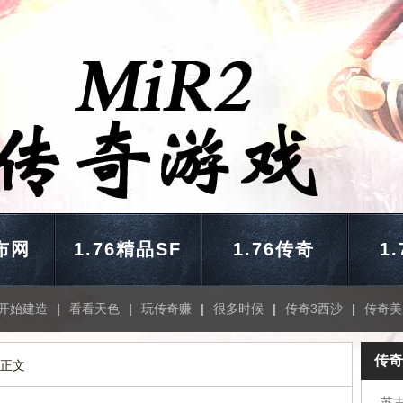
布网
1.76精品SF
1.76传奇
1
开始建造
|
看看天色
|
玩传奇赚
|
很多时候
|
传奇3西沙
|
传奇美
传奇
 正文
苏