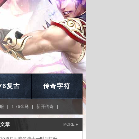
.76复古
传奇字符
服
|
1.76金马
|
新开传奇
|
文章
MORE
古说道得到暗黑战士一时间提升