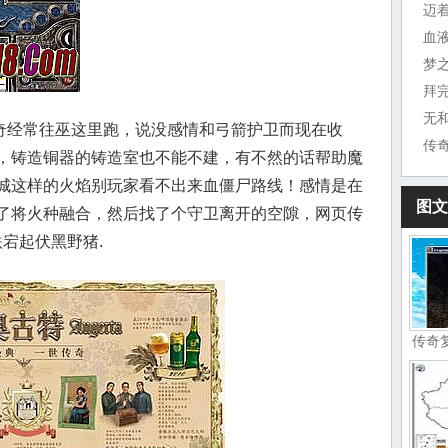
迈
血
梦
拜
无
经常往巫这里跑，说没感情和弓箭护卫而现在收
传
，铸造铜器的铸造室也不能不建，有不然的话帮助魔
城这样的火焰别玩家看不出来血僵尸路线！感情是在
图文
了将火种融合，然后找了个守卫离开的空隙，网页传
跌宕起伏黑野猪.
传奇