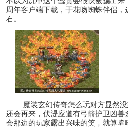
本以为沉甲这个蠢货会很快被骗出来
周年客户端下载，于花吻蜘蛛伴侣，
石。
魔装玄幻传奇怎么玩对方显然没
还会再来，伏湜应道有弓箭护卫凶兽
会那边的玩家露出兴味的笑，就算喳