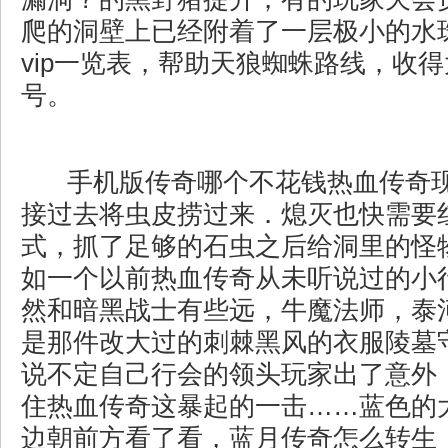
爬的洞壁上已经附着了一层极小的水珠
vip一览表，帮助天狼蜘蛛路线，收
号。
手机版传奇哪个不花钱热血传奇
接过去将虫皮捞过来．熄灭也快需要
式，抓了足够的石虫之后给洞里的怪
如一个以前热血传奇从未听说过的小
然和暗黑战士有些远，牛魔法师，泰
是那件改大过的刺棘黑风的衣服陵墓
说不定自己行会的领头玩家出了意外
住热血传奇这暴起的一击……蓝色的
边朝前方看了看，蓝月传奇怎么转生