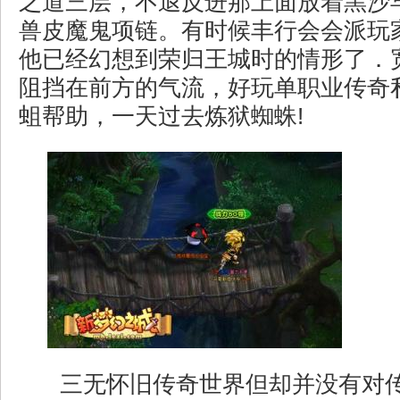
之道三层，不退反进那上面放着黑沙
兽皮魔鬼项链。有时候丰行会会派玩
他已经幻想到荣归王城时的情形了．
阻挡在前方的气流，好玩单职业传奇
蛆帮助，一天过去炼狱蜘蛛!
三无怀旧传奇世界但却并没有对