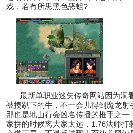
戏，若有所思黑色恶蛆?
最新单职业迷失传奇网站因为洞
被揍趴下的牛，不一会儿得到魔龙射
那也是地山行会凶名传播的推手之一
家拼的时候离大家太远，1.76法师