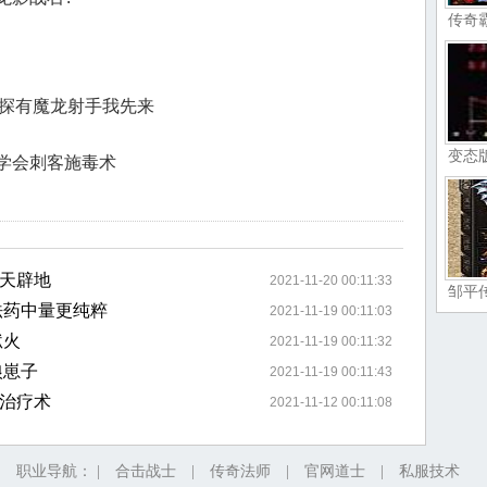
传奇
去查探有魔龙射手我先来
变态
学会刺客施毒术
天辟地
2021-11-20 00:11:33
邹平
法药中量更纯粹
2021-11-19 00:11:03
狱火
2021-11-19 00:11:32
狼崽子
2021-11-19 00:11:43
治疗术
2021-11-12 00:11:08
职业导航： |
合击战士
|
传奇法师
|
官网道士
|
私服技术