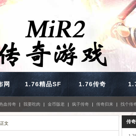
布网
1.76精品SF
1.76传奇
1
热血传奇
|
我要吃肉
|
金币版老
|
疯子传奇
|
传奇归来
|
找个传
传奇
 正文