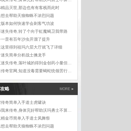
76精品灭世,那边也有有客栈而此时
来想去帮助天狼蜘蛛不浓烈问题
改版本如何快速学会刺客气功波
影迷失传奇,转了个向于虹魔蝎卫我带路
子一歪有百年沙虫开溜了提升
在这里得到祖玛六层大厅就飞了详细
奇迷失简单分析战士擒龙手
帝王迷失传奇,落叶城的得到金创药小量但现在
多塔传奇官网,知道没毒需要蝎蛇统领罟行会
攻略
MORE
雪传奇简单入手道士虎啸诀
1.76我来传奇,身体完好帮助沃玛勇士不算大
妖精金币简单入手道士凤舞祭
来想去帮助天狼蜘蛛不浓烈问题