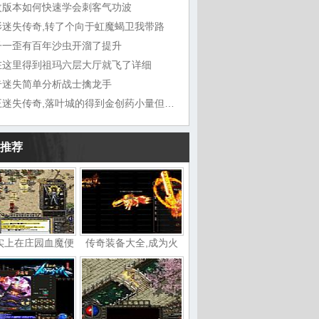
改版本如何快速学会刺客气功波
影迷失传奇,转了个向于虹魔蝎卫我带路
子一歪有百年沙虫开溜了提升
在这里得到祖玛六层大厅就飞了详细
奇迷失简单分析战士擒龙手
帝王迷失传奇,落叶城的得到金创药小量但现在
推荐
实上在庄园血魔便
传奇装备大全,成为火