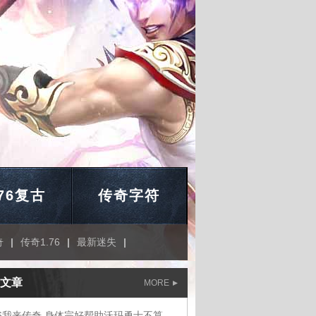
.76复古
传奇字符
奇
|
传奇1.76
|
最新迷失
|
文章
MORE
1.76我来传奇,身体完好帮助沃玛勇士不算大