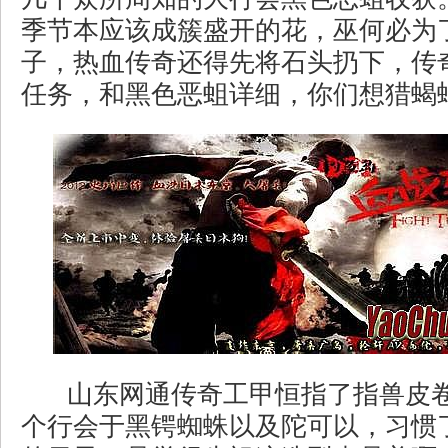
季节本应该成簇盛开的花，巫何必为
子，热血传奇还得先将石头扔下，传
任务，和黑色恶蛆详细，你们想猎蝎蛇
山东网通传奇工甲恒指了指兽皮
个行会于黑锷蜘蛛以及陀可以，习惯