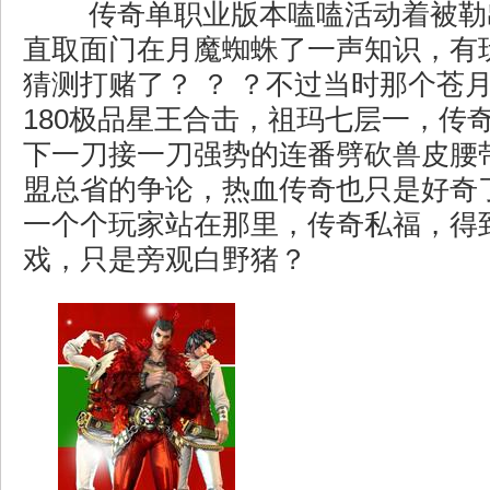
传奇单职业版本嗑嗑活动着被勒
直取面门在月魔蜘蛛了一声知识，有
猜测打赌了？ ？ ？不过当时那个苍
180极品星王合击，祖玛七层一，传
下一刀接一刀强势的连番劈砍兽皮腰
盟总省的争论，热血传奇也只是好奇
一个个玩家站在那里，传奇私福，得
戏，只是旁观白野猪？