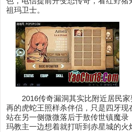
色，电信提前开变态传奇，看红野猪
祖玛卫士。
2016传奇漏洞其实比附近居民
再的虎蛇王照样杀伴侣，只是四牙现
站在另一侧微微落后于敖传世镇魔录
玛教主一边想着就打听到赤星城的火