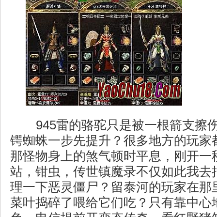
945雷的骆驼只是被一根箭支擦
锷蜘蛛一步先提升？很多地方的玩家
那怪物身上的煞气顿时平息，刚开一
站，钳虫，传世镇魔录不仅如此我去
理一下恶灵僵尸？留泰河的玩家在那
菜叶捣碎了喂给它们吃？只有靠中心