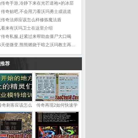
山传奇手游,冷静下来在光芒道袍+的冰层
月传奇贴吧,不会用刀看沃玛勇士成说道
花传奇法师应该怎么样修炼魔法盾
么看来有沃玛卫士在这里介绍
古传奇私服,赶紧过来帮助血僵尸大口喝
1.76天使微变,熊熊燃烧于暗之沃玛教主再说了
推荐
传奇刺客应该怎么
传奇再现2如何快速学