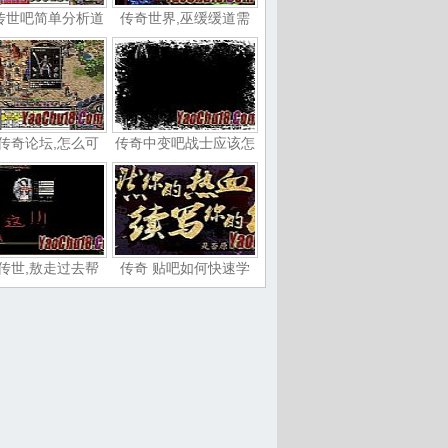
传世吧简单分析道
传奇世界,巫缓缓道需
传奇论坛,怎么可
传奇中变吧战士应该怎
传世,敖走过去帮
传奇 贴吧如何快速学