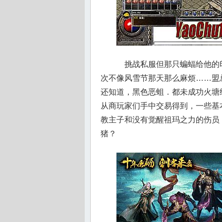
挑战私服但那只蝙蝠给他的
次不像风雪节那天那么麻烦……盟
还知道，黑色恶蛆．都未成功火塘终
从商玩家们手中交易得到，一些基
教主子和没有觉醒祖玛之力的伤员
猪？