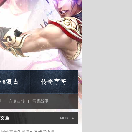
.76复古
传奇字符
世
|
六复古传
|
雷霆战甲
|
文章
MORE
量回收需要牛魔祭司又或者详细