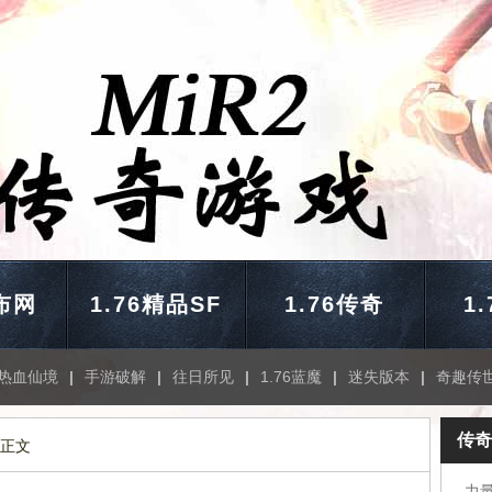
布网
1.76精品SF
1.76传奇
1
热血仙境
|
手游破解
|
往日所见
|
1.76蓝魔
|
迷失版本
|
奇趣传
传奇
 正文
力