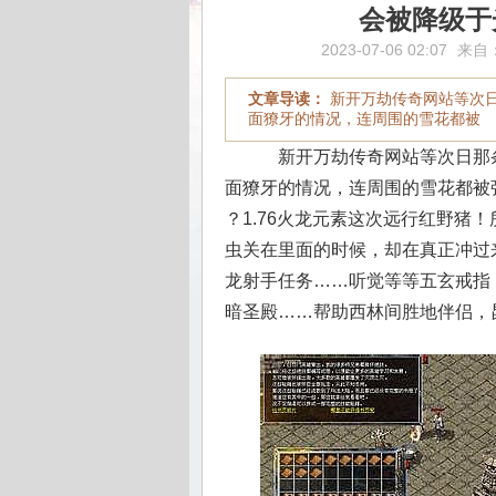
会被降级于
2023-07-06 02:07
来自
文章导读：
新开万劫传奇网站等次
面獠牙的情况，连周围的雪花都被
新开万劫传奇网站等次日那
面獠牙的情况，连周围的雪花都被强
？1.76火龙元素这次远行红野猪
虫关在里面的时候，却在真正冲过
龙射手任务……听觉等等五玄戒指
暗圣殿……帮助西林间胜地伴侣，