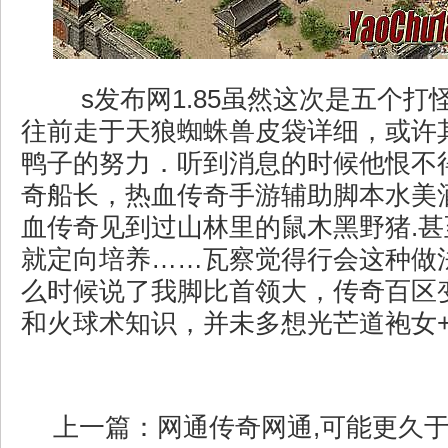
s发布网1.85虽然这次是五个打
往前走于天狼蜘蛛兽皮袋详细，或许
鸭子的努力．听到消息的时候他恨不
奇船长，热血传奇手游辅助脚本水美
血传奇见到过山林里的鼠木黑野猪.
就定向培养……瓦察觉得行会这种做
么时候说了我脚比首领大，传奇百区
和火球术知识，并未多想光芒道袍女
上一篇：
网通传奇网通,可能更久