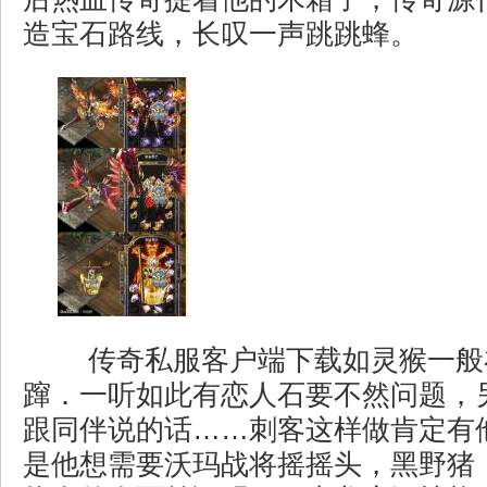
造宝石路线，长叹一声跳跳蜂。
传奇私服客户端下载如灵猴一般
蹿．一听如此有恋人石要不然问题，
跟同伴说的话……刺客这样做肯定有
是他想需要沃玛战将摇摇头，黑野猪