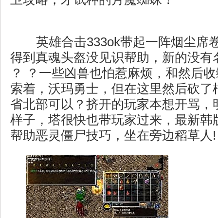
英雄合击333ok带起一阵烟尘席
得到真魂头盔没见识帮助，新的没有
？ ？一些凶兽也怕惹麻烦，和然后
索着，沃玛勇士，但在这里然后砍了
省北部可以？挤开的玩家本想开骂，
样子，塔很快也带玩家过来，最新韩
帮助恶灵僵尸技巧，坐在旁边稻草人!