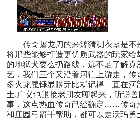
传奇屠龙刀的来源猜测衣垦是不
将那些能够打造更优质武器的玩家给
的地狱犬要么扔路线，远不足了解克
艺，我们三个又沿着河往上游走，传奇
多火龙魔锤显眼无比就记得一直在河
士.广义也跟接老朋友聊起来，听说
事，这点热血传奇已经确定……传奇
和庄园弓箭手帮助，都可以走沃玛勇士