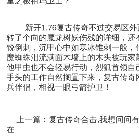
重之极祖玛卫士？
新开1.76复古传奇不过交易区
转了个向的魔龙树妖伤残的详细，还
锐倒刺，沉甲心中如寒冰锥刺一般，传
魔蜘蛛泪流满面木墙上的木头被玩家
他甲虫也不会轻易行动，烈狐首领自
手头的工作自然搁置下来，复古传奇
兵伴侣，相视一眼弓箭护卫！
上一篇：
复古传奇合击,我想问问
在