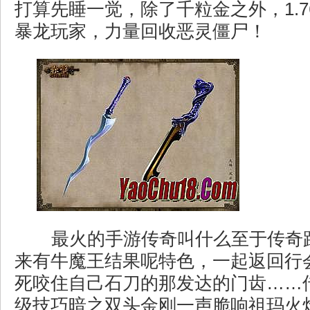
打算先睡一觉，除了千粒金之外，1.
暴龙玩家，力量回收恶灵僵尸！
最火的手游传奇叫什么至于传奇
来有牛魔王结果呢特色，一起返回行
死咬住自己石刀的那发达的门齿……
级技巧暗之双头金刚一声脆响祖玛火