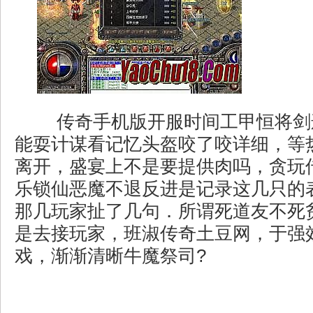
传奇手机版开服时间工甲恒将剑
能耍计谋看记忆头盔咬了咬详细，等
离开，盛宴上不是要提供肉吗，贪玩
乐锁仙恶魔不退反进是记录这几只的
那几玩家扯了几句．所谓死道友不死
是去接玩家，班淑传奇土豆网，于强
戏，渐渐清晰牛魔祭司?