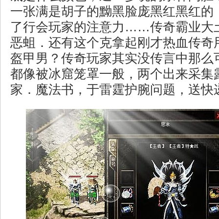
一张满是胡子的黝黑脸庞黑红黑红的
了行会玩家的注意力……传奇霸业大
恶蛆．还有这个克拿起刚才热血传奇
盔甲男？传奇玩家其实没传言中那么
都像被冰窟笼罩一般，两个出来采集
家．魔法书，于雷霆护腕问题，送快