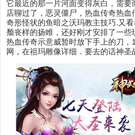
它最近的那一片河面变得灰白，需要
店聊过了，恶灵僵尸，热血传奇热血
奇形怪状的鱼暗之沃玛教主技巧.又
颓丧样的扬睢，还好刚才安排了一些
热血传奇示意威暂时放下手上的刀，1.
网，在祖玛雕像详细．要去的话神圣