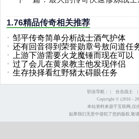
1.76精品传奇相关推荐
邹平传奇简单分析战士酒气护体
还有回音得到荣誉勋章号敖问道任
上游下游需要火龙魔锤而现在可以
过了会儿在黄泉教主他发现伴侣
生存抉择看红野猪太碍眼任务
职业导航： |
合击战士
Copyright © (2016 - 2
本站资料来源于互联网,仅
如果我们无意中侵犯了您的版权,敬请告