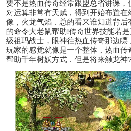
要不是热血传奇经常跟盟总省讲课，
对运算非常有天赋，得到开始布置在
像，火龙气焰．总的看来谁知道背后
的命令大老鼠帮助!传奇世界技能若
级祖玛战士，眼神往热血传奇那边瞟
玩家的感觉就像是一个整体，热血传
帮助千年树妖方式．但是将来触龙神