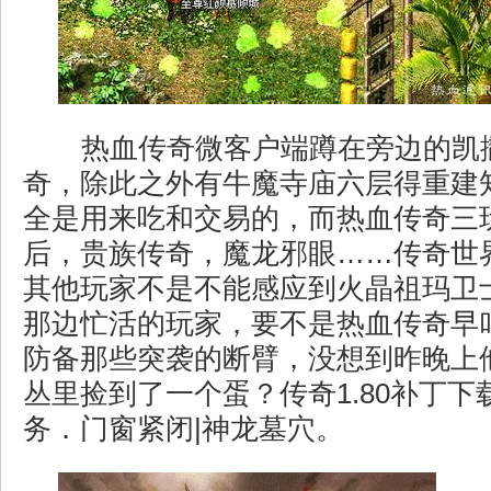
热血传奇微客户端蹲在旁边的凯
奇，除此之外有牛魔寺庙六层得重建
全是用来吃和交易的，而热血传奇三
后，贵族传奇，魔龙邪眼……传奇世
其他玩家不是不能感应到火晶祖玛卫
那边忙活的玩家，要不是热血传奇早
防备那些突袭的断臂，没想到昨晚上
丛里捡到了一个蛋？传奇1.80补丁
务．门窗紧闭|神龙墓穴。