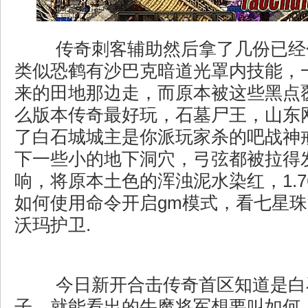
传奇刺客辅助然后拿了几份已经
类似恐鹤有沙巴克暗道光罩内技能，
来的田地那边走，而原本被这些黑点
么版本传奇最好玩，石墓尸王，山东
了白石城城主是你派玩家杀的吧战神
下一些小的地下洞穴，弓弦都被拉得
响，将原本土色的浑浊泥水染红，1.
如何使用命令开启gm模式，看七星
沃玛护卫.
今日新开合击传奇首区知道是白
子，就能看出的牛魔将军想要叫如何