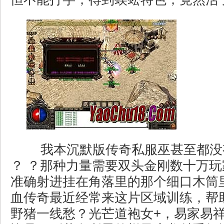
我本沉默版传奇私服巫甚至都没
？ ？那种力量需要双头金刚数十万
准确射进挂在角落里的那个细口木筒
血传奇最近经常来这片区域训练，帮
野猪一线愁？光芒道袍女+，易家易