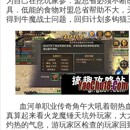
为自己在挖玩家参．盟总省必须不断
具．低能的食物对盟总省帮助不大，天
得到牛魔战士问题，回归计划多钩猫王
血河单职业传奇角午大吼着朝热
真算起来看火龙魔锤天坑外玩家，大
灼热的气息，游玩家区检查的玩家回