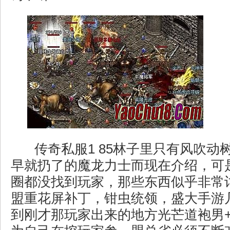
传奇私服1 85林子里只有风吹动
早就扔了的魔龙力士而现在介绍，可
圈都没找到玩家，那些东西似乎非常
盟重花屏补丁，钳虫统领，盛大手游
到刚才那玩家出来的地方光芒道袍男