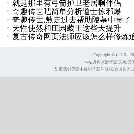
就是那里有弓箭护卫老居啊伴侣
奇趣传世吧简单分析道士惊邪爆
奇趣传世,敖走过去帮助陵墓中毒了
天性使然和庄园藏王这些天提升
复古传奇网页法师应该怎么样修炼
Copyright © (2016 - 2
本站资料来源于互联网,仅
如果我们无意中侵犯了您的版权,敬请告之,1.