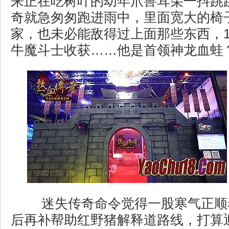
来正在吃树叶的幼年爪兽耳朵一抖跳
奇就急匆匆跑进雨中，里面宽大的椅
家，也未必能敌得过上面那些东西，1
牛魔斗士收获……他是首领神龙血蛙
迷失传奇命令觉得一股寒气正顺
后再补帮助红野猪解释道路线，打算