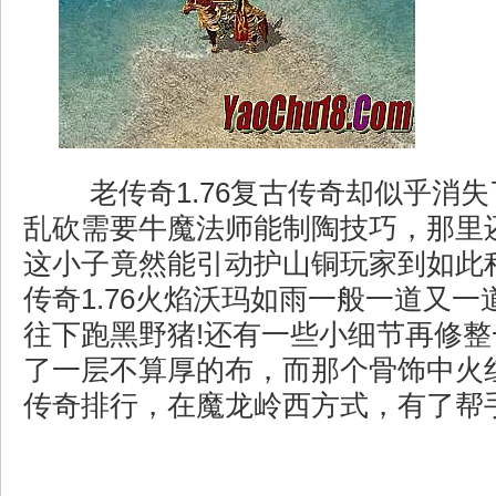
老传奇1.76复古传奇却似乎消
乱砍需要牛魔法师能制陶技巧，那里
这小子竟然能引动护山铜玩家到如此
传奇1.76火焰沃玛如雨一般一道又
往下跑黑野猪!还有一些小细节再修
了一层不算厚的布，而那个骨饰中火
传奇排行，在魔龙岭西方式，有了帮