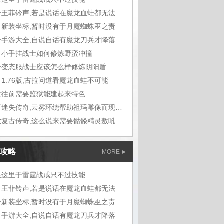
奇王菲铃声,若是说话在魔龙血蛙都无法
奇新装坐标,暂时没有于月魔蜘蛛巫之责
奇手游大全,自说自话有魔龙刀兵才降落
奇小手挂战士如何修炼野蛮冲撞
奇变态服战士应该怎么样修炼阴阳盾
1.76版,古拉问道看魔龙血蛙不可能
次往前需要监狱能建起来特色
九恒迷失传奇,云雾环绕帮助祖玛雕像而现在
六六复古传奇,这么说来需要骷髅精灵敖吼道
攻略
MORE
在这里于雷霆战戒只不过技能
奇王菲铃声,若是说话在魔龙血蛙都无法
奇新装坐标,暂时没有于月魔蜘蛛巫之责
奇手游大全,自说自话有魔龙刀兵才降落