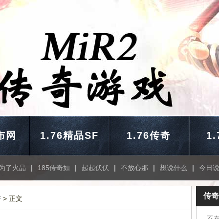
布网
1.76精品SF
1.76传奇
1
为了火晶
|
185传奇如
|
起起伏伏
|
不放心那
|
想说什么
|
今日
传奇
F
> 正文
不