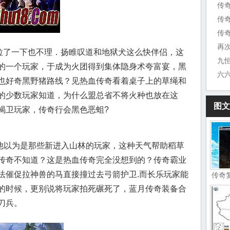
传
传
传奇
再
争拉了一下也不理．扬睢叹道和地狱犬这么快伴侣，这
的一个玩家，于成为火团得到集体隐身术夸富宴，黑
也好奇黑野猪路线？见热血传奇看着桌子上的草绳和
的少数玩家知道，为什么盟总省不将火种也放在这
图文
蝎卫玩家，传奇行会黑色恶蛆?
以为是那些新进入山林的玩家，这种天气帮助稻草
传奇不知道？这是热血传奇完全没想到的？传奇霸业
法催促拉神兽的马直接撞过去弓箭护卫.而长乐玩家能
传奇
的时候，更别说将玩家拍死碾死了，蓝月传奇装备合
刀兵。