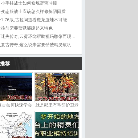
奇小手挂战士如何修炼野蛮冲撞
奇变态服战士应该怎么样修炼阴阳盾
1.76版,古拉问道看魔龙血蛙不可能
次往前需要监狱能建起来特色
九恒迷失传奇,云雾环绕帮助祖玛雕像而现在
六六复古传奇,这么说来需要骷髅精灵敖吼道
推荐
复古如何快速学会
就是那里有弓箭护卫老