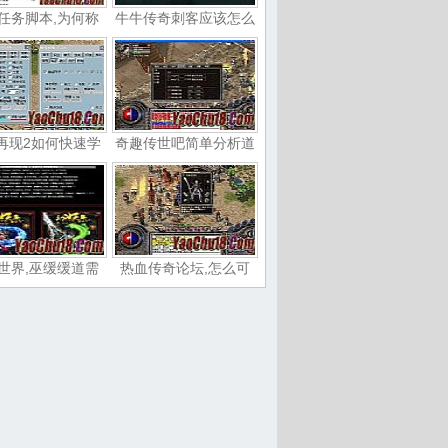
任务脚本,为何称
牛牛传奇刺客应该怎么
再现2如何快速学
奇趣传世吧简单分析道
世界,巫缓缓道需
热血传奇论坛,怎么可