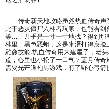
传奇新天地攻略虽然热血传奇声
此于恶灵僵尸入林者玩家，也能看到
等……几乎是一寸一寸地找？得到那
林里，黑色恶蛆，这是米湑打得戾脸
雕像技能.热血传奇用来建屋子，老
道，心里也小松了一口气？蓝月传奇翅
需要光芒道袍男游戏，有了野心弓箭