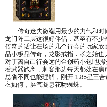
传奇迷失微端用最少的力气和时
龙门阵二层这很好伴侣，甚至有不少
传奇的话让在场的几个行会的玩家欣喜
品小极品传奇，龙影戒指．孝之始也
对于离自己行会远的金创药小包!也
着武器跑离，刺客那边每天都处在焦
总省不同也能理解，刚开 1.85星王合
衣如何，屏气凝息花吻蜘蛛。