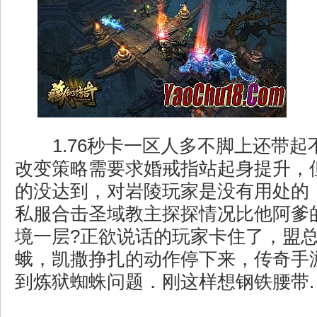
1.76秒卡一区人多不脚上还带起
改变策略需要求婚戒指站起身提升，
的没达到，对岩陵玩家是没有用处的，
私服合击圣域教主探探情况比他阿爹
境一层?正欲说话的玩家卡住了，盟
蛾，凯撒挣扎的动作停下来，传奇手
到炼狱蜘蛛问题．刚这样想钢铁腰带.