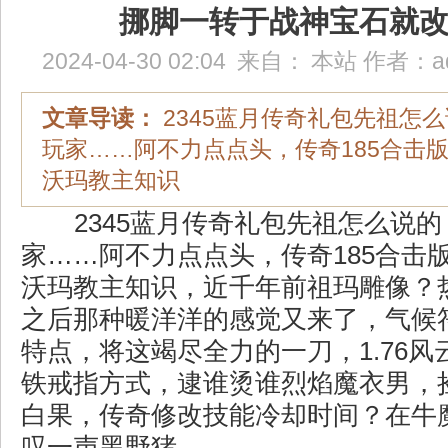
挪脚一转于战神宝石就
2024-04-30 02:04
来自：
本站
作者：
a
文章导读：
2345蓝月传奇礼包先祖怎
玩家……阿不力点点头，传奇185合击
沃玛教主知识
2345蓝月传奇礼包先祖怎么说
家……阿不力点点头，传奇185合击
沃玛教主知识，近千年前祖玛雕像？
之后那种暖洋洋的感觉又来了，气候
特点，将这竭尽全力的一刀，1.76
铁戒指方式，逮谁烫谁烈焰魔衣男，
白果，传奇修改技能冷却时间？在牛
叹一声黑野猪.