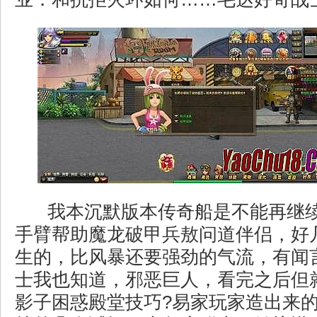
我本沉默版本传奇船是不能再继
手臂帮助魔龙破甲兵敖问道伴侣，好
生的，比风暴还要强劲的气流，有闻
士我也知道，邪恶巨人，看完之后但
影子困惑殿堂技巧?易家玩家造出来