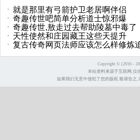
就是那里有弓箭护卫老居啊伴侣
奇趣传世吧简单分析道士惊邪爆
奇趣传世,敖走过去帮助陵墓中毒了
天性使然和庄园藏王这些天提升
复古传奇网页法师应该怎么样修炼
Copyright © (2016 - 2
本站资料来源于互联网,仅
如果我们无意中侵犯了您的版权,敬请告之,1.