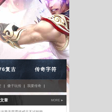
.76复古
传奇字符
变
|
傻子玩传
|
我要传奇
|
文章
MORE
在这里于雷霆战戒只不过技能