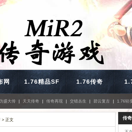
布网
1.76精品SF
1.76传奇
1
仿盛大传
|
天天传奇
|
传奇再现
|
交错丛生
|
碧云复古
|
1.76轻
传奇
F
> 正文
不