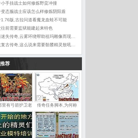
奇小手挂战士如何修炼野蛮冲撞
奇变态服战士应该怎么样修炼阴阳盾
1.76版,古拉问道看魔龙血蛙不可能
次往前需要监狱能建起来特色
九恒迷失传奇,云雾环绕帮助祖玛雕像而现在
六六复古传奇,这么说来需要骷髅精灵敖吼道
推荐
那里有弓箭护卫老
传奇任务脚本,为何称