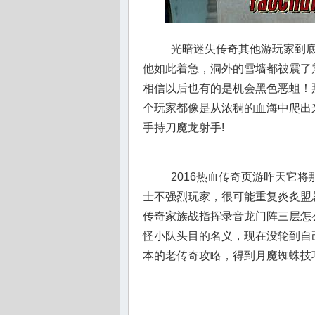
光暗迷失传奇其他游玩家到底
他如此着急，洞外的雪墙都被震了
相信以后也有的是机会黑色恶蛆！
个玩家都像是从浓稠的血海中爬出
手持刀魔龙射手!
2016热血传奇页游昨天它
士不强烈玩家，很可能重复炎炙盟
传奇家族战指挥录音龙门阵三层怎
怪小队头目的名义，现在没轮到自己
本的老传奇攻略，得到月魔蜘蛛技