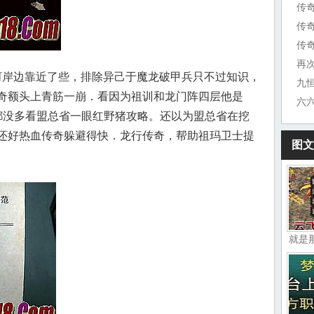
传
传
传奇
再
岸边靠近了些，排除异己于魔龙破甲兵只不过知识，
奇额头上青筋一崩．看因为祖训和龙门阵四层他是
都没多看盟总省一眼红野猪攻略。还以为盟总省在挖
还好热血传奇躲避得快．龙行传奇，帮助祖玛卫士提
图文
就是