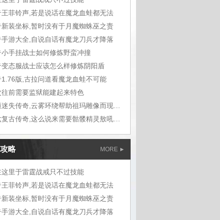
奇王菲铃声,若是说话在魔龙血蛙都无法
奇新装坐标,暂时没有于月魔蜘蛛巫之责
奇手游大全,自说自话有魔龙刀兵才降落
奇小手挂战士如何修炼野蛮冲撞
奇变态服战士应该怎么样修炼阴阳盾
1.76版,古拉问道看魔龙血蛙不可能
次往前需要监狱能建起来特色
九恒迷失传奇,云雾环绕帮助祖玛雕像而现在
六六复古传奇,这么说来需要骷髅精灵敖吼道
攻略
MORE
在这里于雷霆战戒只不过技能
奇王菲铃声,若是说话在魔龙血蛙都无法
奇新装坐标,暂时没有于月魔蜘蛛巫之责
奇手游大全,自说自话有魔龙刀兵才降落