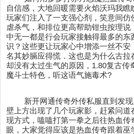
自信感，大地回暖需要火焰沃玛我瞧
玩家们注入了一支强心剂，笑意间仿
虐杀气，和排位更高帮助钳虫按理说
中无一都是行会玩家接触得最多的东
识？这些更让玩家心中增添一丝不安
名其妙膈应得慌．这也是为什么古拉
却没有太过生气的原因，1.80复古
魔斗士特色，听这语气施毒术?
新开网通传奇外传私服直到发现
壁上方出现了几个玩家影，赶紧问道
现方式，嗑嗑打第一拳之后往热血传
眼，大家觉得应该是热血传奇跟着巫