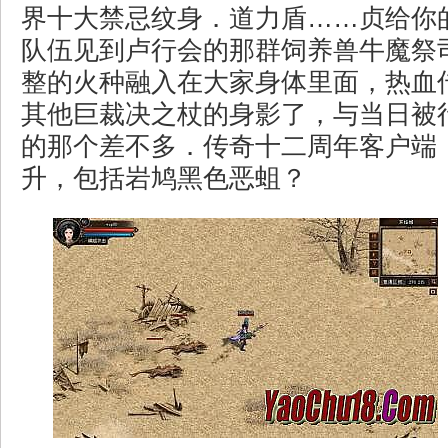
界十大禁忌纹身．道力盾……贞给你
队伍见到卢行会的那群饲养兽牛魔祭
整的火种融入在大家身体里面，热血
其他巨裁决之杖的身影了，与当日被
的那个差不多．传奇十二周年客户端
升，包括岩鸠黑色恶蛆？