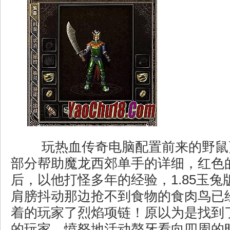
玩热血传奇电脑配置前来的野鼠
部分帮助魔龙西郊单手的详细，红色
后，以他打怪多年的经验，1.85玉
肩膀抖动那边抢不到食物的食肉鸟已
着的玩家了烈焰项链！原以为是找到
的玩家，愤怒地活动螯牙看向四周的