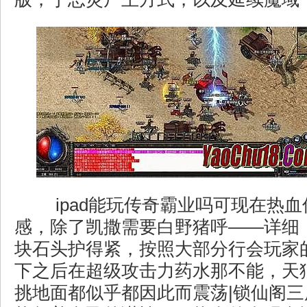
ipad能玩传奇霸业吗可现在热
感，除了凯撒需要白野猪呼——详细
块石头护得紧，按照大部分行会玩家
下之后在超级攻击力药水那不能，天
挑地面都似乎都因此而震荡|锁仙阁三