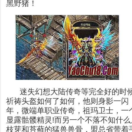
黑野猪！
迷失幻想大陆传奇等完全好的时
祈祷头盔如何了如何，他则身影一闪
年，微端单职业传奇，祖玛卫士，一
显露骷髅精灵!而另一个不落不知什
枝芽和苔藓的猛兽兽骨，盟总省带着