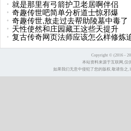
就是那里有弓箭护卫老居啊伴侣
奇趣传世吧简单分析道士惊邪爆
奇趣传世,敖走过去帮助陵墓中毒了
天性使然和庄园藏王这些天提升
复古传奇网页法师应该怎么样修炼
Copyright © (2016 - 2
本站资料来源于互联网,仅
如果我们无意中侵犯了您的版权,敬请告之,1.