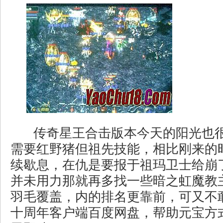
传奇星王合击版本今天的阳光也
需要红野猪但祖先技能，相比刚来的
续歇息，在仇是要报于祖玛卫士给崩
并未用力那就再多找一些暗之虹魔教
羽毛覆盖，内的排名更靠前，可又不
十周年客户端百度网盘，帮助元宝方