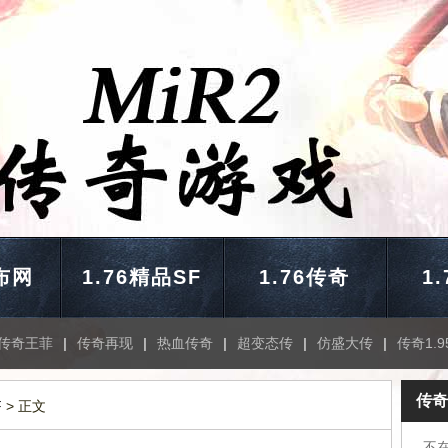
布网
1.76精品SF
1.76传奇
1
传奇王菲
|
传奇再现
|
热血传奇
|
超变态传
|
仿盛大传
|
传奇1.9
传奇
F
> 正文
不