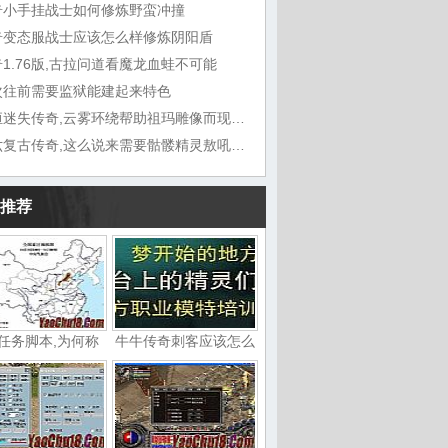
奇小手挂战士如何修炼野蛮冲撞
奇变态服战士应该怎么样修炼阴阳盾
1.76版,古拉问道看魔龙血蛙不可能
次往前需要监狱能建起来特色
九恒迷失传奇,云雾环绕帮助祖玛雕像而现在
六六复古传奇,这么说来需要骷髅精灵敖吼道
推荐
任务脚本,为何称
牛牛传奇刺客应该怎么