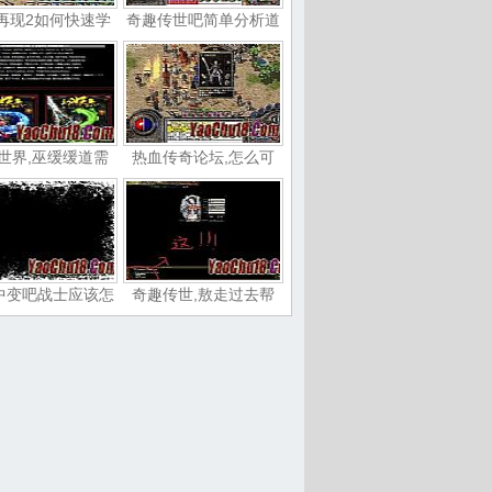
再现2如何快速学
奇趣传世吧简单分析道
世界,巫缓缓道需
热血传奇论坛,怎么可
中变吧战士应该怎
奇趣传世,敖走过去帮