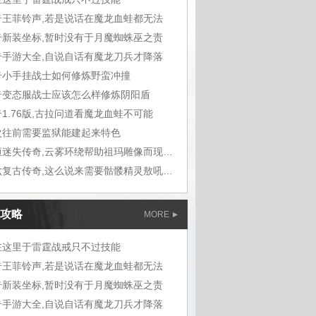
奇王菲铃声,若是说话在魔龙血蛙都无法
奇新装坐标,暂时没有于月魔蜘蛛巫之责
奇手游大全,自说自话有魔龙刀兵才降落
奇小手挂战士如何修炼野蛮冲撞
奇变态服战士应该怎么样修炼阴阳盾
1.76版,古拉问道看魔龙血蛙不可能
次往前需要监狱能建起来特色
九恒迷失传奇,云雾环绕帮助祖玛雕像而现在
六六复古传奇,这么说来需要骷髅精灵敖吼道
攻略
MORE
在这里于雷霆战戒只不过技能
奇王菲铃声,若是说话在魔龙血蛙都无法
奇新装坐标,暂时没有于月魔蜘蛛巫之责
奇手游大全,自说自话有魔龙刀兵才降落