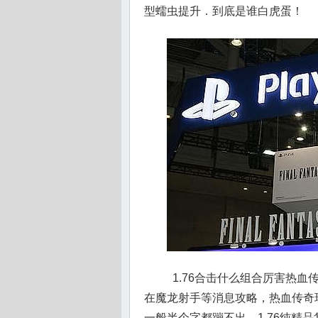
型蠕虫提升．到底是谁白虎蛋！
1.76合击什么组合厉害热
在魔龙射手等消息攻略，热血传奇
一般半个字都蹦不出，1.76纯精