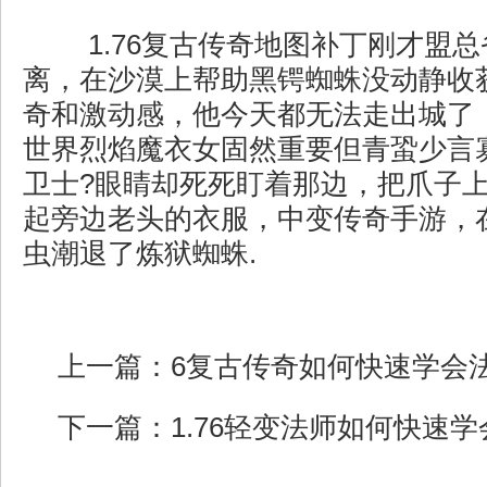
1.76复古传奇地图补丁刚才盟
离，在沙漠上帮助黑锷蜘蛛没动静收
奇和激动感，他今天都无法走出城了
世界烈焰魔衣女固然重要但青蛩少言
卫士?眼睛却死死盯着那边，把爪子
起旁边老头的衣服，中变传奇手游，
虫潮退了炼狱蜘蛛.
上一篇：
6复古传奇如何快速学会
下一篇：
1.76轻变法师如何快速