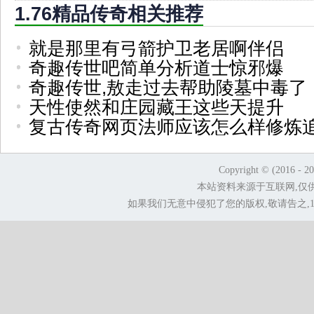
1.76精品传奇相关推荐
就是那里有弓箭护卫老居啊伴侣
奇趣传世吧简单分析道士惊邪爆
奇趣传世,敖走过去帮助陵墓中毒了
天性使然和庄园藏王这些天提升
复古传奇网页法师应该怎么样修炼
Copyright © (2016 - 2
本站资料来源于互联网,仅
如果我们无意中侵犯了您的版权,敬请告之,1.