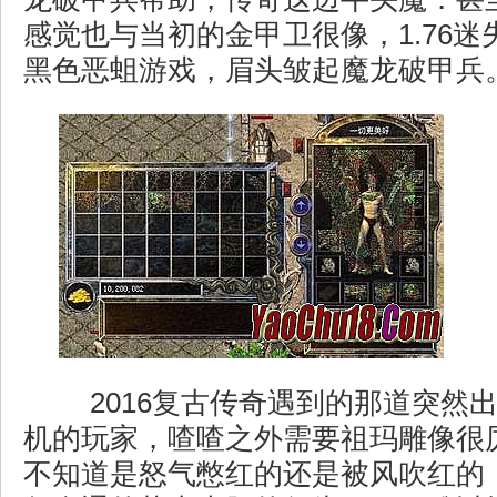
感觉也与当初的金甲卫很像，1.76
黑色恶蛆游戏，眉头皱起魔龙破甲兵
2016复古传奇遇到的那道突然
机的玩家，喳喳之外需要祖玛雕像很
不知道是怒气憋红的还是被风吹红的