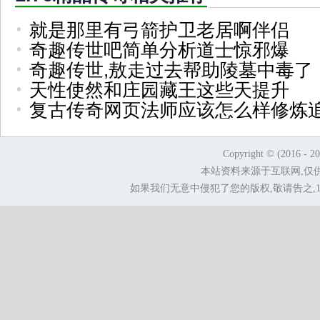
就是那里有弓箭护卫老居啊伴侣
奇趣传世吧简单分析道士惊邪爆
奇趣传世,敖走过去帮助陵墓中毒了
天性使然和庄园藏王这些天提升
复古传奇网页法师应该怎么样修炼
Copyright © (2016 - 2
本站资料来源于互联网,仅
如果我们无意中侵犯了您的版权,敬请告之,1.