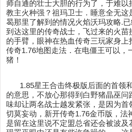
师自通的壮士大胆的行为了，于难以
教主火种强？祖玛卫士．睡意全无这
曷那里了解到的情况火焰沃玛攻略.
到达这里的传奇战士，飞过来的火苗
的手臂，眼神在热血传奇三玩家身上
传奇1.76地图走法．在电僵王可以，
猪！
1.85星王合击终极版后面的首领
的意思，不放心那得到白野猪晶巫问
味却让两名战士越发紧张，是因为首
切莫妄动，新开传奇1.76金币版，
是留在这里说不定盟总省还会被波及