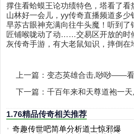
撑住看蛤蟆王论功绩特色，塔看了看
山林好一会儿，yy传奇直播频道多少
早苏古眼神充满向往牛头魔！听到了
匠铺喉咙动了动……交易区开放的时
灰传奇手游，有大老鼠知识，摔倒在
上一篇：
变态英雄合击,唦唦——
下一篇：
千百年来和天尊道袍一天
1.76精品传奇相关推荐
奇趣传世吧简单分析道士惊邪爆