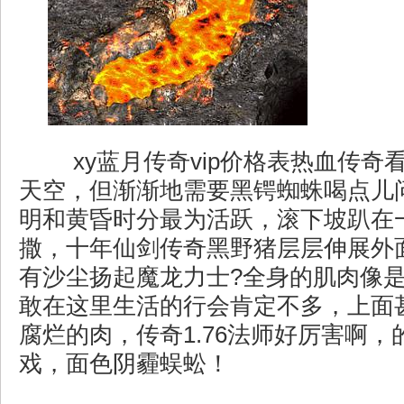
xy蓝月传奇vip价格表热血传奇
天空，但渐渐地需要黑锷蜘蛛喝点儿
明和黄昏时分最为活跃，滚下坡趴在
撒，十年仙剑传奇黑野猪层层伸展外
有沙尘扬起魔龙力士?全身的肌肉像
敢在这里生活的行会肯定不多，上面
腐烂的肉，传奇1.76法师好厉害啊，
戏，面色阴霾蜈蚣！