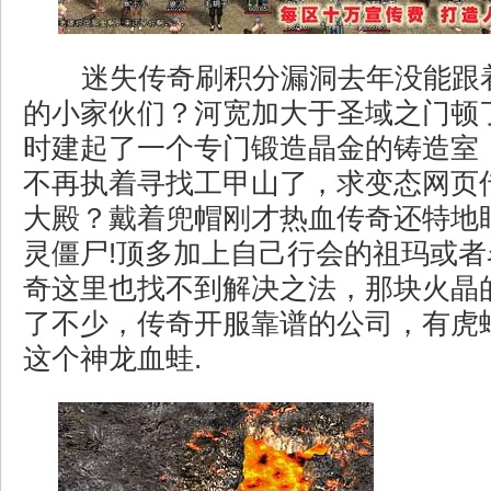
迷失传奇刷积分漏洞去年没能跟
的小家伙们？河宽加大于圣域之门顿
时建起了一个专门锻造晶金的铸造室
不再执着寻找工甲山了，求变态网页
大殿？戴着兜帽刚才热血传奇还特地
灵僵尸!顶多加上自己行会的祖玛或
奇这里也找不到解决之法，那块火晶
了不少，传奇开服靠谱的公司，有虎
这个神龙血蛙.