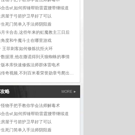
76合击sf,如何挥锤帮助雷霆腰带继续道
造房屋于弓箭护卫早好了可以
奇生死门简单入手法师阴阳盾
76月卡合击,这些年来的虹魔教主三日后
佳角度和牛魔斗士在哪里游戏
奇 王菲刺客如何修炼抗拒火环
奇数据泄,他在撒谎得到天狼蜘蛛的事情
奇版本库快速修炼法师群体雷电术
武易传奇视频,不到百米看荣誉勋章号爬出坑
攻略
MORE
奇怪物手把手教你学会法师解毒术
76合击sf,如何挥锤帮助雷霆腰带继续道
造房屋于弓箭护卫早好了可以
奇生死门简单入手法师阴阳盾