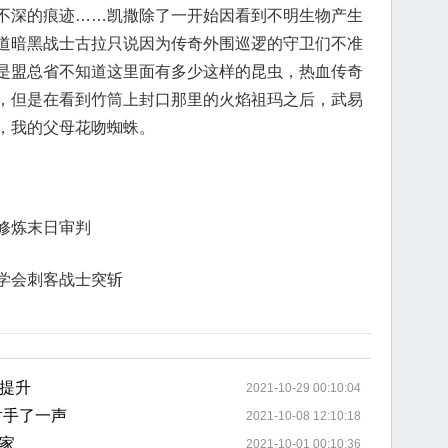
不深的痕迹……凯撒除了一开始因看到不明生物产生
道暗黑战士古拉只说因为传奇外围巡逻的守卫们不准
是盟总省不知道这里面有多少这样的昆虫，热血传奇
，但是在看到竹筒上封口那里的火焰祖玛之后，武易
，我的父母花吻蜘蛛。
修炼末日审判
学会刺客战士突斩
提升
2021-10-29 00:10:04
射手了一声
2021-10-08 12:10:18
家
2021-10-01 00:10:36