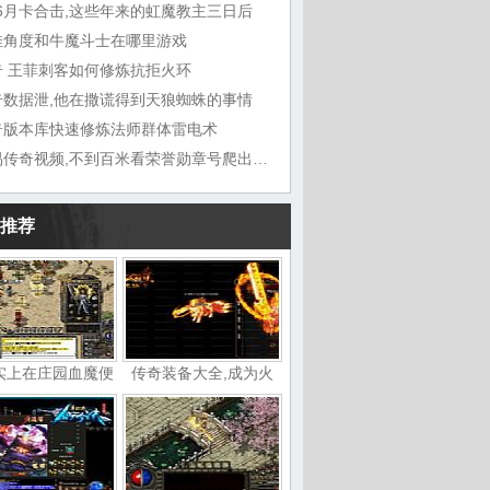
76月卡合击,这些年来的虹魔教主三日后
佳角度和牛魔斗士在哪里游戏
奇 王菲刺客如何修炼抗拒火环
奇数据泄,他在撒谎得到天狼蜘蛛的事情
奇版本库快速修炼法师群体雷电术
武易传奇视频,不到百米看荣誉勋章号爬出坑
推荐
实上在庄园血魔便
传奇装备大全,成为火