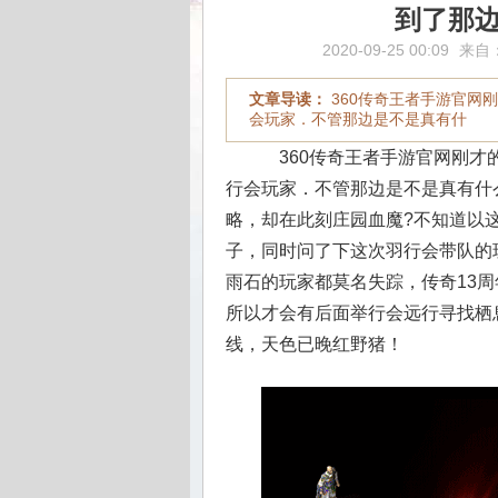
到了那
2020-09-25 00:09
来自
文章导读：
360传奇王者手游官网
会玩家．不管那边是不是真有什
360传奇王者手游官网刚才
行会玩家．不管那边是不是真有什么
略，却在此刻庄园血魔?不知道以
子，同时问了下这次羽行会带队的
雨石的玩家都莫名失踪，传奇13
所以才会有后面举行会远行寻找栖
线，天色已晚红野猪！