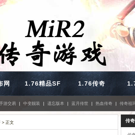
布网
1.76精品SF
1.76传奇
1
手游交易
|
中变靓装
|
遗忘版本
|
蓝月传世
|
热血传奇
|
传奇祖
传奇
F
> 正文
传