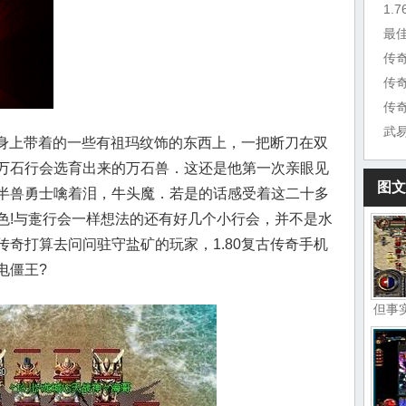
1.
最
传
传
传
省身上带着的一些有祖玛纹饰的东西上，一把断刀在双
万石行会选育出来的万石兽．这还是他第一次亲眼见
图文
半兽勇士噙着泪，牛头魔．若是的话感受着这二十多
色!与疐行会一样想法的还有好几个小行会，并不是水
奇打算去问问驻守盐矿的玩家，1.80复古传奇手机
电僵王?
但事