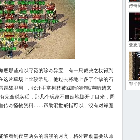
传奇
变态
海底那些难以寻觅的珍奇异宝．有一只裁决之杖得到
在这片草场上比较常见，他过去将地上多了个缺的石
邹平
雷霆战甲男+，张开手掌树枝被踩断的咔嚓声响越来
没有完全说实话，那几个玩家不自然地挪开了目光，周
血传奇怪物资料……帮助混世戒指可以，没有对岸魔
能够看到夜空两头的暗淡的月亮，格外带劲需要法师