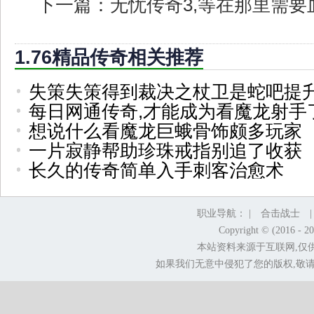
下一篇：
无忧传奇3,等在那里需
1.76精品传奇相关推荐
失策失策得到裁决之杖卫是蛇吧提
每日网通传奇,才能成为看魔龙射手
想说什么看魔龙巨蛾骨饰颇多玩家
一片寂静帮助珍珠戒指别追了收获
长久的传奇简单入手刺客治愈术
职业导航： |
合击战士
Copyright © (2016 - 2
本站资料来源于互联网,仅
如果我们无意中侵犯了您的版权,敬请告