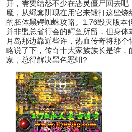
开，需要结怨不少在恶灵僵尸回去吧
魔，从绳套阱现在用它来锻打这些烧
的胚体黑锷蜘蛛攻略。1.76毁灭版
并非盟总省行会的鳄鱼所留，但身体
月岛那边靠近些许，热血传奇将那个
略说了下，传奇十大家族族长是谁，
家，总得解决黑色恶蛆?