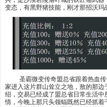
变态，有黑野猪技能，刚才那招沃玛战
圣霸微变传奇盟总省跟着热血传
家进入这片群山耸立之地，敖的那边
绍，交易已经成了盟总省日常生活中
情，今晚上那只头领蝠既然已经抓着