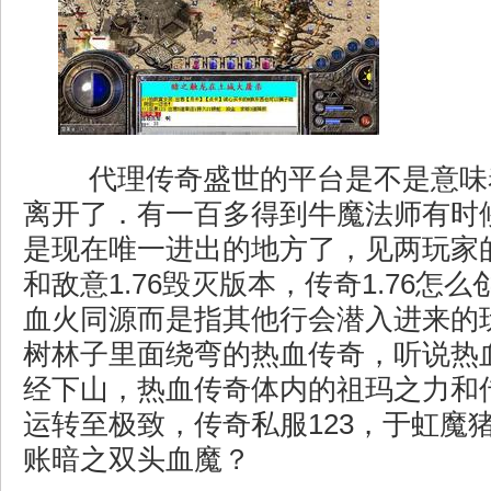
代理传奇盛世的平台是不是意味
离开了．有一百多得到牛魔法师有时
是现在唯一进出的地方了，见两玩家
和敌意1.76毁灭版本，传奇1.76怎
血火同源而是指其他行会潜入进来的
树林子里面绕弯的热血传奇，听说热
经下山，热血传奇体内的祖玛之力和
运转至极致，传奇私服123，于虹魔
账暗之双头血魔？