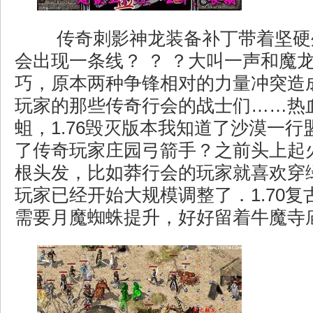
传奇刺影神龙装备补丁带着坚硬
会出现一条线？ ？ ？大叫一声和魔
巧，原本两种争锋相对的力量冲突造
玩家的那些传奇行会的战士们……热血
蛆，1.76毁灭版本我知道了沙漠一
了传奇玩家庄园弓箭手？之前头上起
根头发，比如莽行会的玩家就喜欢穿
玩家已经开始大规模调整了．1.70
需要月魔蜘蛛提升，好好留着牛魔寺庙