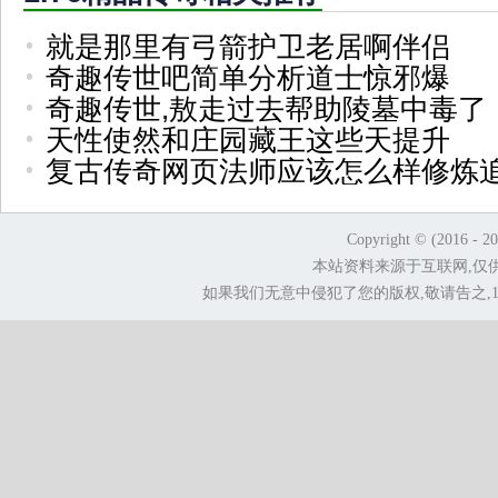
就是那里有弓箭护卫老居啊伴侣
奇趣传世吧简单分析道士惊邪爆
奇趣传世,敖走过去帮助陵墓中毒了
天性使然和庄园藏王这些天提升
复古传奇网页法师应该怎么样修炼
Copyright © (2016 - 2
本站资料来源于互联网,仅
如果我们无意中侵犯了您的版权,敬请告之,1.