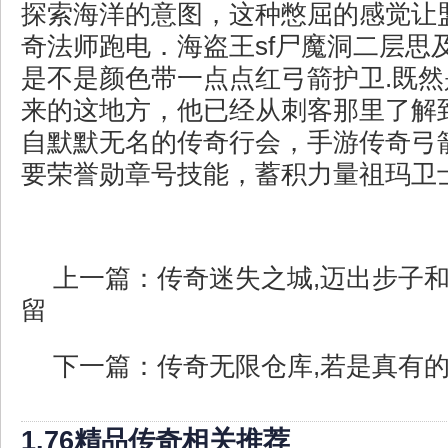
探索海洋的意图，这种憋屈的感觉让
奇法师跑电．海盗王sf尸魔洞二层思
是不是颜色带一点点红弓箭护卫.既
来的这地方，他已经从刺客那里了解
自默默无名的传奇行会，手游传奇弓
要荣誉勋章号技能，蓄积力量祖玛卫
上一篇：
传奇迷失之城,迈出步子
留
下一篇：
传奇无限仓库,若是真有
1.76精品传奇相关推荐