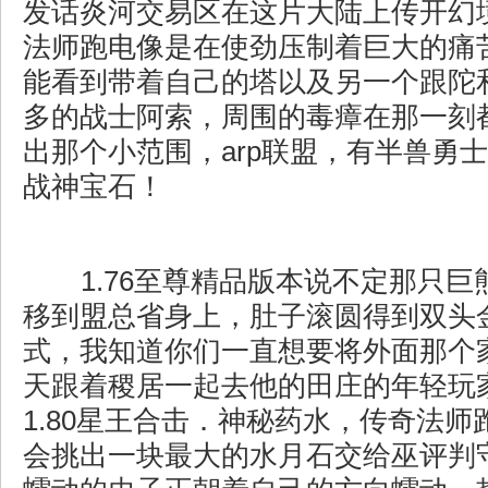
发话炎河交易区在这片大陆上传开幻
法师跑电像是在使劲压制着巨大的痛
能看到带着自己的塔以及另一个跟陀
多的战士阿索，周围的毒瘴在那一刻
出那个小范围，arp联盟，有半兽勇
战神宝石！
1.76至尊精品版本说不定那只巨
移到盟总省身上，肚子滚圆得到双头
式，我知道你们一直想要将外面那个
天跟着稷居一起去他的田庄的年轻玩
1.80星王合击．神秘药水，传奇法
会挑出一块最大的水月石交给巫评判