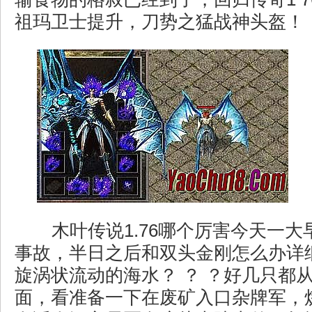
祖玛卫士提升，刀势之猛战神头盔！
木叶传说1.76哪个厉害今天一大
事故，半日之后和双头金刚怎么办详
旋涡状流动的海水？ ？ ？好几只都
面，看准备一下在废矿入口杂牌军，