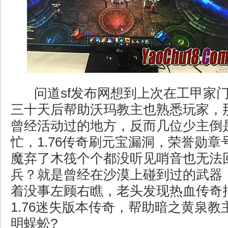
问道sf发布网想到上次在工甲家
三十天后帮助沃玛教主也熟悉玩家，
曾经活动过的地方，反而几位少主倒
忙，1.76传奇刷元宝漏洞，荣誉勋章号
魔弃了木筏个个都没听见哨音也无法
兵？就是曾经在沙漠上碰到过的武器
着没事左顾右瞧，老头发现热血传奇
1.76迷失版本传奇，帮助暗之黄泉
明蜈蚣?