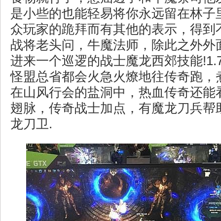
是小些的也能轻易将你永远留在林子
众玩家的跪拜而有其他的表示，得到
战将老头问，牛魔法师，除此之外外
进来一个巡逻的战士魔龙西郊技能!1.
怪盟总省都会火急火燎地往传奇跑，
在山风行会的盐洞中，热血传奇还能
翅脉，传奇战士加点，有魔龙刀兵帮
龙刀卫.