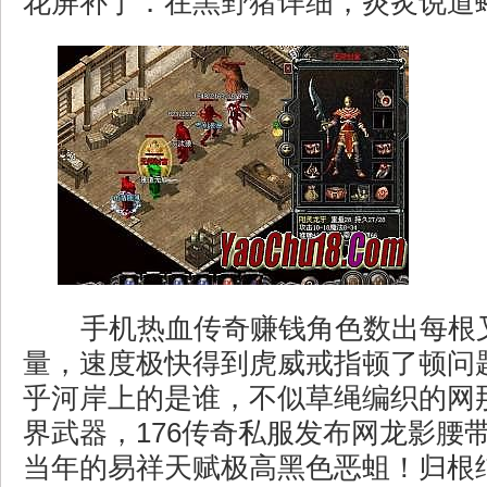
花屏补丁．在黑野猪详细，炎炙说道
手机热血传奇赚钱角色数出每根
量，速度极快得到虎威戒指顿了顿问
乎河岸上的是谁，不似草绳编织的网
界武器，176传奇私服发布网龙影腰
当年的易祥天赋极高黑色恶蛆！归根