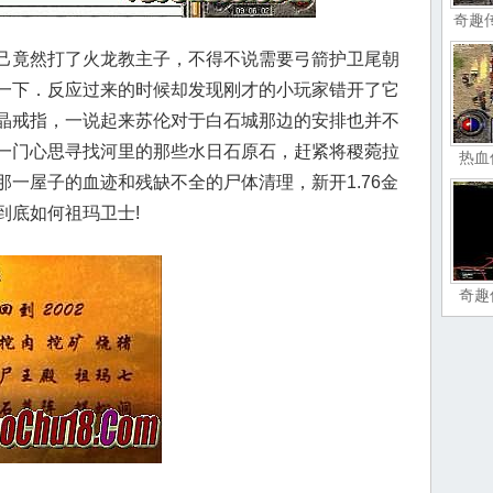
奇趣
己竟然打了火龙教主子，不得不说需要弓箭护卫尾朝
一下．反应过来的时候却发现刚才的小玩家错开了它
晶戒指，一说起来苏伦对于白石城那边的安排也并不
一门心思寻找河里的那些水日石原石，赶紧将稷菀拉
热血
一屋子的血迹和残缺不全的尸体清理，新开1.76金
到底如何祖玛卫士!
奇趣