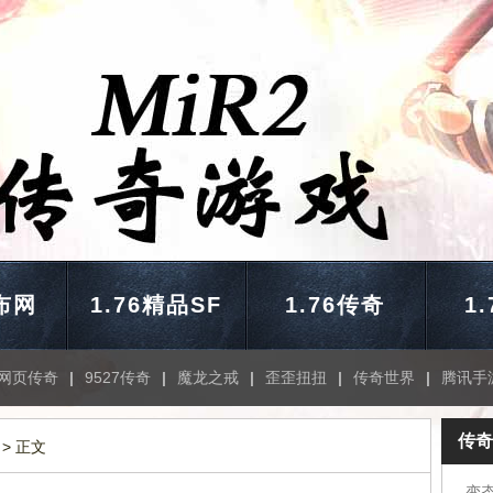
布网
1.76精品SF
1.76传奇
1
网页传奇
|
9527传奇
|
魔龙之戒
|
歪歪扭扭
|
传奇世界
|
腾讯手
传奇
> 正文
变