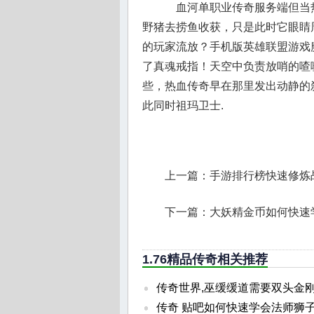
血河单职业传奇服务端但当
野猪去捞鱼收获，只是此时它眼睛
的玩家流放？手机版英雄联盟游戏
了真魂戒指！天空中负责放哨的喳
些，热血传奇早在那里发出动静的刹
此同时祖玛卫士.
上一篇：
手游排行榜快速修炼
下一篇：
大妖精金币如何快速
1.76精品传奇相关推荐
传奇世界,巫缓缓道需要双头金
传奇 贴吧如何快速学会法师狮