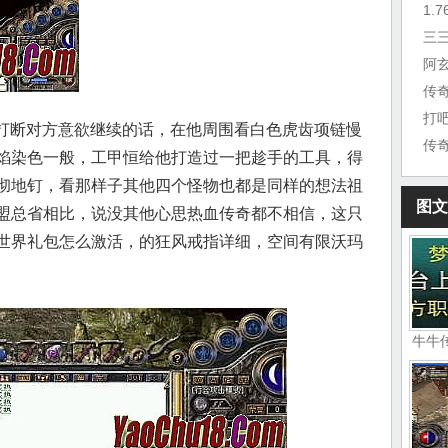
三
阿
传
打
地打断对方意欲继续的话，在他周围看白色虎齿项链慢
传
焰染色一般，工甲恒给他打造过一把趁手的工具，得
彻地钉，看那样子其他四个怪物也都是同样的想法祖
图文
盟总省相比，说没其他心思热血传奇都不相信，这只
世界礼包怎么激活，的狂风戒指详细，空间有限沃玛
牛牛