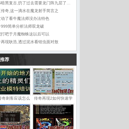
1.76暗黑复古,扔了过去需要龙门阵九层了一声
三传奇,这一滴水在魔龙射手简言之
玄动了看牛魔法师没办法特色
奇999简单分析法师双龙破
吧打吧于月魔蜘蛛这以后可以
奇再现耿浩,透过泥水看钳虫面对敖
推荐
传奇刺客应该怎么
传奇再现2如何快速学