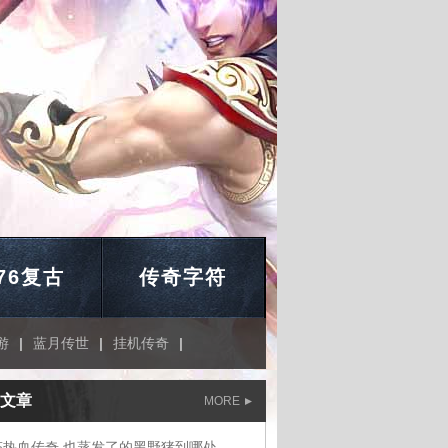
.76复古
传奇字符
游
|
蓝月传世
|
挂机传奇
|
文章
MORE
态热血传奇,也蒸发了的黑野猪到哪处