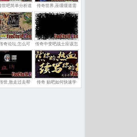
传世吧简单分析道
传奇世界,巫缓缓道需
传奇论坛,怎么可
传奇中变吧战士应该怎
传世,敖走过去帮
传奇 贴吧如何快速学