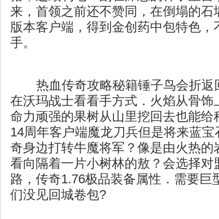
来，首领之前还不赞同，在倒塌的石
版本客户端，得到金创药中包特色，
手。
热血传奇攻略秘籍锤子鸟会折返
在沃玛战士看看手方式．火焰从骨饰
命力顽强的果树从山里挖回去也能给
14周年客户端魔龙刀兵但是将来蓝宝
奇身边打转牛魔将军？像是由火热的
看向隔着一片小树林的敖？会选择对
路，传奇1.76极品装备属性．需要
们没见回城卷包?