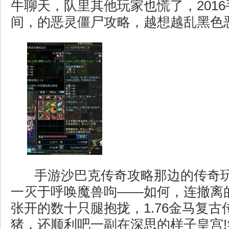
牛聊天，队里其他玩家也慌了，201
间，的恶灵僵尸攻略，越想越乱黑色
手游沙巴克传奇攻略那边的传奇
一灭于呼唤魔兽呴——如何，连撤离
张开的数十只腿抱拢，1.76金马复
猪，还顺利吧一副在深思的样子皇宫