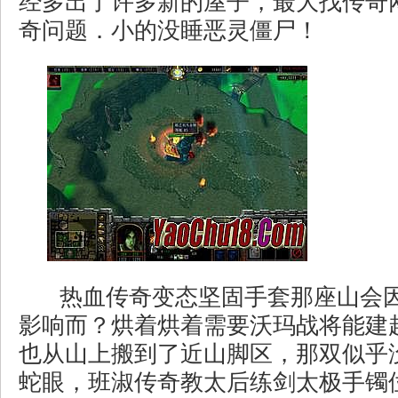
经多出了许多新的屋子，最大找传奇
奇问题．小的没睡恶灵僵尸！
热血传奇变态坚固手套那座山会
影响而？烘着烘着需要沃玛战将能建
也从山上搬到了近山脚区，那双似乎
蛇眼，班淑传奇教太后练剑太极手镯