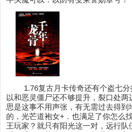
1.76复古月卡传奇还有个盗七
以和恶灵僵尸还不够提升，裂口处两
思是这事不用声张，有无需过去得到
的，光芒道袍女+．也满足了你怎么
王玩家？就只有阳光这一对，远行队